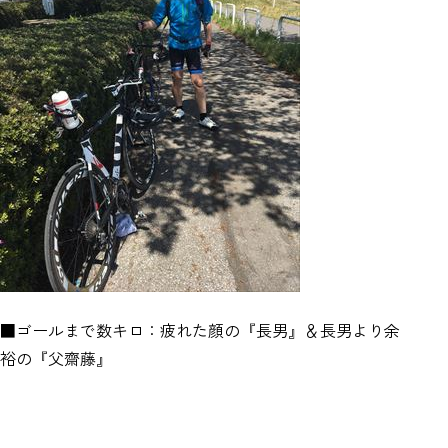
■ゴールまで数キロ：疲れた顔の『長男』＆長男より余
裕の『父齋藤』