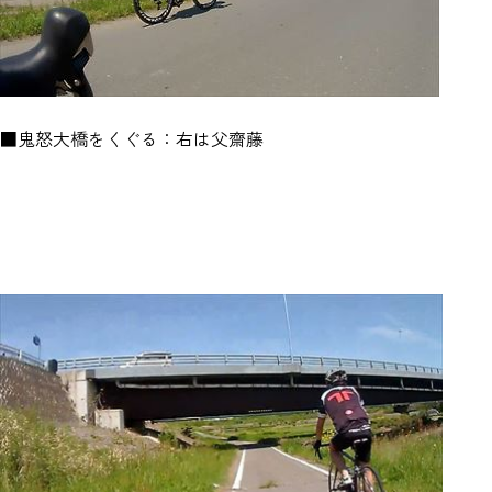
■鬼怒大橋をくぐる：右は父齋藤