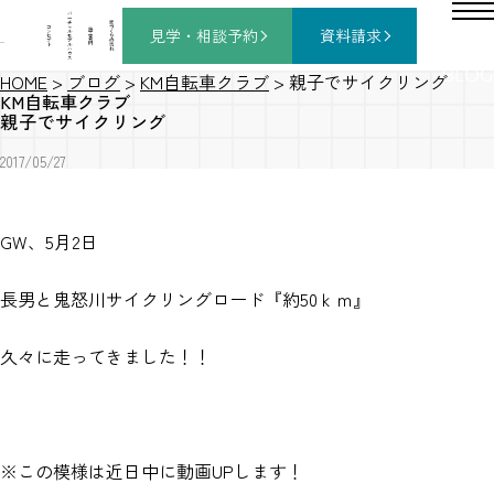
バ
ー
チ
家
コ
ャ
づ
見学・相談
予約
資料請求
施
ン
ル
く
工
セ
モ
り
事
プ
デ
の
例
ト
ル
流
ハ
れ
ウ
ス
BLOG
HOME
>
ブログ
>
KM自転車クラブ
>
親子でサイクリング
KM自転車クラブ
親子でサイクリング
2017/05/27
GW、5月2日
長男と鬼怒川サイクリングロード『約50ｋｍ』
久々に走ってきました！！
※この模様は近日中に動画UPします！