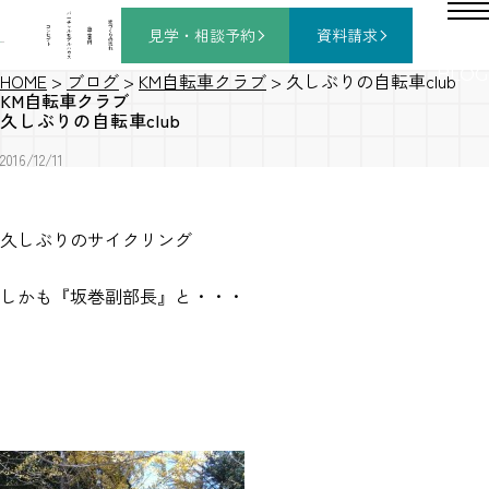
バ
ー
チ
家
コ
ャ
づ
見学・相談
予約
資料請求
施
ン
ル
く
工
セ
モ
り
事
プ
デ
の
例
ト
ル
流
ハ
れ
ウ
ス
BLOG
HOME
>
ブログ
>
KM自転車クラブ
>
久しぶりの自転車club
KM自転車クラブ
久しぶりの自転車club
2016/12/11
久しぶりのサイクリング
しかも『坂巻副部長』と・・・