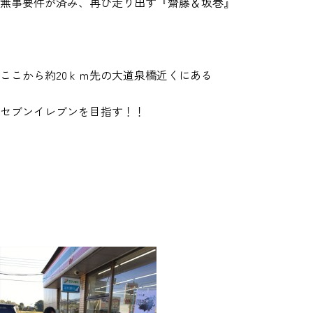
無事要件が済み、再び走り出す『齋藤＆坂巻』
ここから約20ｋｍ先の大道泉橋近くにある
セブンイレブンを目指す！！