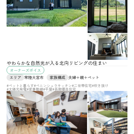
やわらかな自然光が入る北向リビングの住まい
オーナーズボイス
エリア
常陸大宮市
家族構成
夫婦＋親＋ペット
#ペットと暮らす
#ペニンシュラキッチン
#二世帯住宅
#吹き抜け
#太陽光発電
#家事動線
#平屋
#長期優良住宅