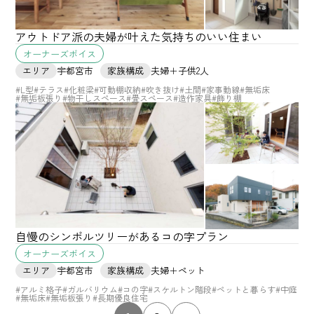
アウトドア派の夫婦が叶えた気持ちのいい住まい
オーナーズボイス
エリア
宇都宮市
家族構成
夫婦＋子供2人
#L型
#テラス
#化粧梁
#可動棚収納
#吹き抜け
#土間
#家事動線
#無垢床
#無垢板張り
#物干しスペース
#畳スペース
#造作家具
#飾り棚
自慢のシンボルツリーがあるコの字プラン
オーナーズボイス
エリア
宇都宮市
家族構成
夫婦＋ペット
#アルミ格子
#ガルバリウム
#コの字
#スケルトン階段
#ペットと暮らす
#中庭
#無垢床
#無垢板張り
#長期優良住宅