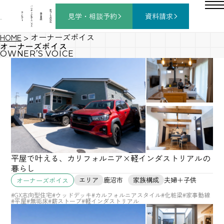
バ
ー
チ
家
コ
ャ
づ
見学・相談
予約
資料請求
施
ン
ル
く
工
セ
モ
り
事
プ
デ
の
例
ト
ル
流
ハ
れ
ウ
ス
HOME
>
オーナーズボイス
オーナーズボイス
OWNER’S VOICE
平屋で叶える、カリフォルニア×軽インダストリアルの
暮らし
エリア
鹿沼市
家族構成
夫婦＋子供
オーナーズボイス
#GX志向型住宅
#ウッドデッキ
#カルフォルニアスタイル
#化粧梁
#家事動線
#平屋
#無垢床
#薪ストーブ
#軽インダストリアル