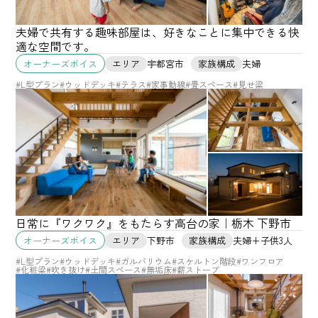
夫婦で共有する趣味部屋は、好きなことに集中できる快
適な空間です。
エリア
宇都宮市
家族構成
夫婦
オーナーズボイス
#L型プラン
#ウッドデッキ
#テラス
#家事動線
#畳スペース
#見せ梁
日常に『ワクワク』をもたらす高台の家｜栃木 下野市
エリア
下野市
家族構成
夫婦+子供3人
オーナーズボイス
#L型プラン
#ウッドデッキ
#ガルバリウム
#スケルトン階段
#ワンフロア
#化粧梁
#吹き抜け
#土間スペース
#無垢床
#薪ストーブ