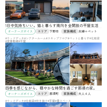
1日中気持ちいい。猫と暮らす南向き全開放の平屋生活
エリア
下野市
家族構成
夫婦＋ペット
オーナーズボイス
#ウッドデッキ
#シアタールーム
#スキップフロア
#ペットと暮らす
#化粧梁
#家事動線
#平屋
四季を感じながら、穏やかな時間を過ごす那須の家。
エリア
那須町
家族構成
大人４人
オーナーズボイス
#ウッドデッキ
#化粧梁
#吹き抜け
#平屋
#畳スペース