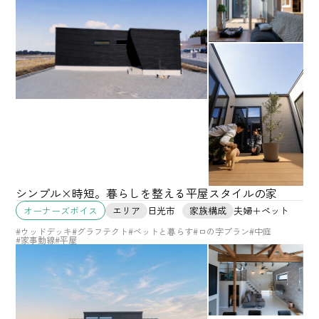
シンプル×時短。暮らしを整える平屋スタイルの家
エリア
日光市
家族構成
夫婦＋ペット
オーナーズボイス
#ウッドデッキ
#グラフテクト
#ペットと暮らす
#ロの字プラン
#中庭
#家事動線
#平屋