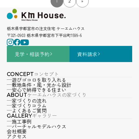
1
2
»
栃木県宇都宮市の注文住宅 ケーエムハウス
〒321-0903 栃木県宇都宮市下平出町1599-6
見学・相談
予約
資料請求
コンセプト
CONCEPT
遊びゴコロを取り入れる
敷地条件・風・光から設計
安心で納得できる住まい
ケーエムハウスの家づくり
ABOUT
家づくりの流れ
家づくりコラム
よくあるご質問
ギャラリー
GALLERY
施工事例
バーチャルモデルハウス
会社概要
アクセス