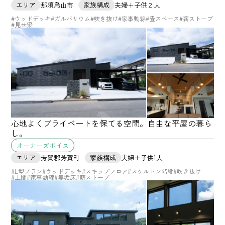
エリア
那須烏山市
家族構成
夫婦＋子供２人
#ウッドデッキ
#ガルバリウム
#吹き抜け
#家事動線
#畳スペース
#薪ストーブ
#見せ梁
心地よくプライベートを保てる空間。自由な平屋の暮ら
し。
オーナーズボイス
エリア
芳賀郡芳賀町
家族構成
夫婦＋子供1人
#L型プラン
#ウッドデッキ
#スキップフロア
#スケルトン階段
#吹き抜け
#土間
#家事動線
#無垢床
#薪ストーブ