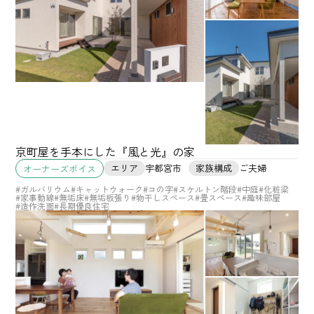
京町屋を手本にした『風と光』の家
エリア
宇都宮市
家族構成
ご夫婦
オーナーズボイス
#ガルバリウム
#キャットウォーク
#コの字
#スケルトン階段
#中庭
#化粧梁
#家事動線
#無垢床
#無垢板張り
#物干しスペース
#畳スペース
#趣味部屋
#造作洗面
#長期優良住宅