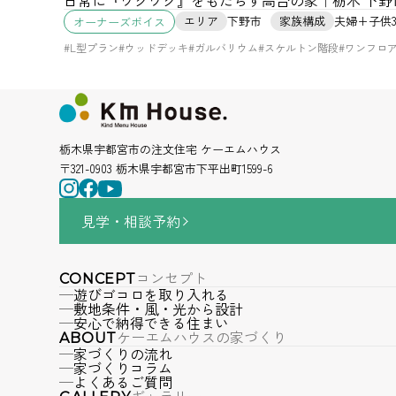
エリア
下野市
家族構成
夫婦+子供
オーナーズボイス
#L型プラン
#ウッドデッキ
#ガルバリウム
#スケルトン階段
#ワンフロ
栃木県宇都宮市の注文住宅 ケーエムハウス
〒321-0903 栃木県宇都宮市下平出町1599-6
見学・相談
予約
コンセプト
CONCEPT
遊びゴコロを取り入れる
敷地条件・風・光から設計
安心で納得できる住まい
ケーエムハウスの家づくり
ABOUT
家づくりの流れ
家づくりコラム
よくあるご質問