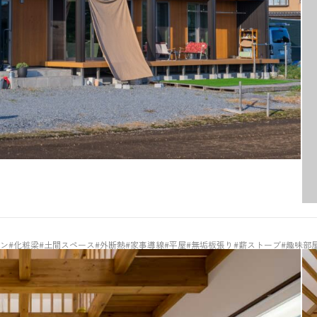
チン
#化粧梁
#土間スペース
#外断熱
#家事導線
#平屋
#無垢板張り
#薪ストーブ
#趣味部