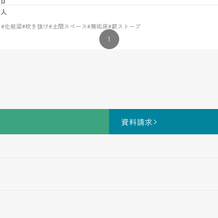
3人
ア
#化粧梁
#吹き抜け
#土間スペース
#無垢床
#薪ストーブ
1
資料請求