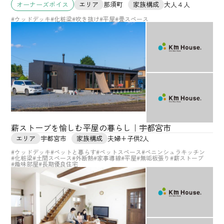
エリア
那須町
家族構成
大人４人
オーナーズボイス
#ウッドデッキ
#化粧梁
#吹き抜け
#平屋
#畳スペース
薪ストーブを愉しむ平屋の暮らし｜宇都宮市
エリア
宇都宮市
家族構成
夫婦+子供2人
#ウッドデッキ
#ペットと暮らす
#ペットスペース
#ペニンシュラキッチン
#化粧梁
#土間スペース
#外断熱
#家事導線
#平屋
#無垢板張り
#薪ストーブ
#趣味部屋
#長期優良住宅