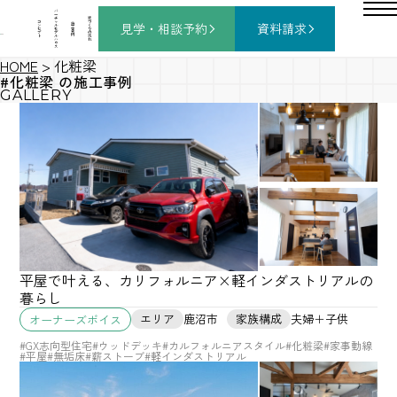
バ
ー
チ
家
コ
ャ
づ
見学・相談
予約
資料請求
施
ン
ル
く
工
セ
モ
り
事
プ
デ
の
例
ト
ル
流
ハ
れ
ウ
ス
HOME
>
化粧梁
#化粧梁 の施工事例
GALLERY
平屋で叶える、カリフォルニア×軽インダストリアルの
暮らし
エリア
鹿沼市
家族構成
夫婦＋子供
オーナーズボイス
#GX志向型住宅
#ウッドデッキ
#カルフォルニアスタイル
#化粧梁
#家事動線
#平屋
#無垢床
#薪ストーブ
#軽インダストリアル