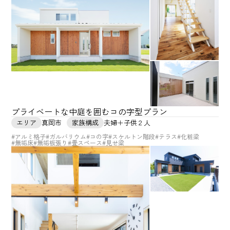
プライベートな中庭を囲むコの字型プラン
エリア
真岡市
家族構成
夫婦＋子供２人
#アルミ格子
#ガルバリウム
#コの字
#スケルトン階段
#テラス
#化粧梁
#無垢床
#無垢板張り
#畳スペース
#見せ梁