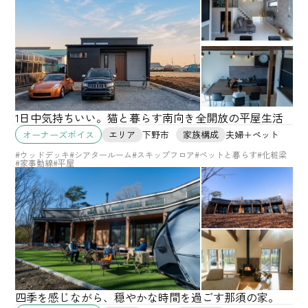
1日中気持ちいい。猫と暮らす南向き全開放の平屋生活
エリア
下野市
家族構成
夫婦＋ペット
オーナーズボイス
#ウッドデッキ
#シアタールーム
#スキップフロア
#ペットと暮らす
#化粧梁
#家事動線
#平屋
四季を感じながら、穏やかな時間を過ごす那須の家。