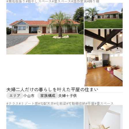
#無垢板張り
#物干しスペース
#畳スペース
#造作家具
#飾り棚
夫婦二人だけの暮らしを叶えた平屋の住まい
エリア
小山市
家族構成
夫婦＋子供
#テラス
#リゾート感
#勾配天井
#化粧梁
#可動棚収納
#平屋
#畳スペース