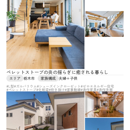
ペレットストーブの炎の揺らぎに癒される暮らし
エリア
栃木市
家族構成
夫婦＋子供
#L型
#ガルバリウム
#シューズインクローゼット
#ゼロエネルギー住宅
#ペレットストーブ
#化粧梁
#吹き抜け
#家事動線
#造作家具
#造作洗面