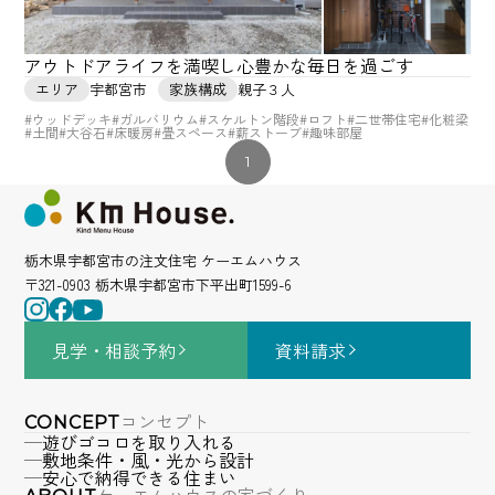
アウトドアライフを満喫し心豊かな毎日を過ごす
エリア
宇都宮市
家族構成
親子３人
#ウッドデッキ
#ガルバリウム
#スケルトン階段
#ロフト
#二世帯住宅
#化粧梁
#土間
#大谷石
#床暖房
#畳スペース
#薪ストーブ
#趣味部屋
1
栃木県宇都宮市の注文住宅 ケーエムハウス
〒321-0903 栃木県宇都宮市下平出町1599-6
見学・相談
予約
資料請求
コンセプト
CONCEPT
遊びゴコロを取り入れる
敷地条件・風・光から設計
安心で納得できる住まい