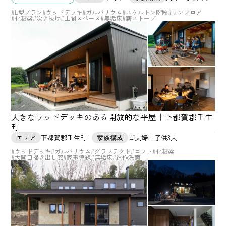
#L型プラン
#ウッドデッキ
#ガルバリウム
#スケルトン階段
#ワンフロア
#化粧梁
#吹き抜け
#土間スペース
#無垢床
#薪ストーブ
大きなウッドデッキのある開放的な平屋｜下都賀郡壬生
町
エリア
下都賀郡壬生町
家族構成
ご夫婦+子供3人
#ウッドデッキ
#ガルバリウム
#グラフテクト
#ロフト
#化粧梁
#大開口掃き出し窓
#家事導線
#無垢床
#造作洗面