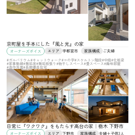
京町屋を手本にした『風と光』の家
エリア
宇都宮市
家族構成
ご夫婦
オーナーズボイス
#ガルバリウム
#キャットウォーク
#コの字
#スケルトン階段
#中庭
#化粧梁
#家事動線
#無垢床
#無垢板張り
#物干しスペース
#畳スペース
#趣味部屋
#造作洗面
#長期優良住宅
日常に『ワクワク』をもたらす高台の家｜栃木 下野市
エリア
下野市
家族構成
夫婦+子供3人
オーナーズボイス