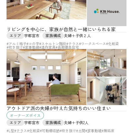
リビングを中心に、家族が自然と一緒にいられる家
エリア
宇都宮市
家族構成
夫婦＋子供２人
#アルミ格子
#コの字
#スケルトン階段
#テラス
#ワークスペース
#化粧梁
#吹き抜け
#家事動線
#造作家具
#長期優良住宅
アウトドア派の夫婦が叶えた気持ちのいい住まい
オーナーズボイス
エリア
宇都宮市
家族構成
夫婦＋子供2人
#L型
#テラス
#化粧梁
#可動棚収納
#吹き抜け
#土間
#家事動線
#無垢床