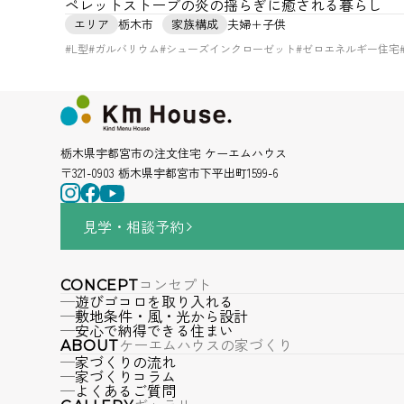
ペレットストーブの炎の揺らぎに癒される暮らし
エリア
栃木市
家族構成
夫婦＋子供
#L型
#ガルバリウム
#シューズインクローゼット
#ゼロエネルギー住宅
栃木県宇都宮市の注文住宅 ケーエムハウス
〒321-0903 栃木県宇都宮市下平出町1599-6
見学・相談
予約
コンセプト
CONCEPT
遊びゴコロを取り入れる
敷地条件・風・光から設計
安心で納得できる住まい
ケーエムハウスの家づくり
ABOUT
家づくりの流れ
家づくりコラム
よくあるご質問