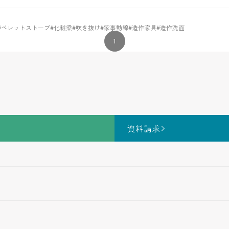
#ペレットストーブ
#化粧梁
#吹き抜け
#家事動線
#造作家具
#造作洗面
1
資料請求