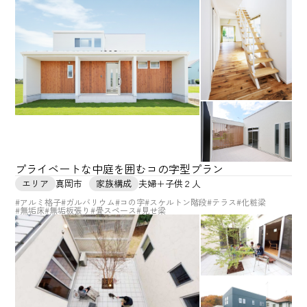
プライベートな中庭を囲むコの字型プラン
エリア
真岡市
家族構成
夫婦＋子供２人
#アルミ格子
#ガルバリウム
#コの字
#スケルトン階段
#テラス
#化粧梁
#無垢床
#無垢板張り
#畳スペース
#見せ梁