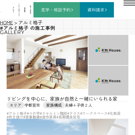
バ
ー
チ
家
コ
ャ
づ
見学・相談
予約
資料請求
施
ン
ル
く
工
セ
モ
り
事
プ
デ
の
例
ト
ル
流
ハ
れ
ウ
ス
HOME
>
アルミ格子
#アルミ格子 の施工事例
GALLERY
リビングを中心に、家族が自然と一緒にいられる家
エリア
宇都宮市
家族構成
夫婦＋子供２人
#アルミ格子
#コの字
#スケルトン階段
#テラス
#ワークスペース
#化粧梁
#吹き抜け
#家事動線
#造作家具
#長期優良住宅