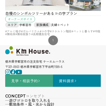
自慢のシンボルツリーがあるコの字プラン
オーナーズボイス
エリア
宇都宮市
家族構成
夫婦＋ペット
#アルミ格子
#ガルバリウム
#コの字
#スケルトン階段
#ペットと暮らす
#中庭
#無垢床
#無垢板張り
#長期優良住宅
1
栃木県宇都宮市の注文住宅 ケーエムハウス
〒321-0903 栃木県宇都宮市下平出町1599-6
見学・相談
予約
資料請求
コンセプト
CONCEPT
遊びゴコロを取り入れる
敷地条件・風・光から設計