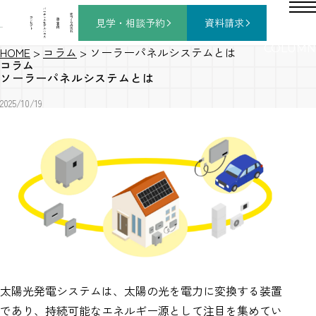
バ
ー
チ
家
コ
ャ
づ
見学・相談
予約
資料請求
施
ン
ル
く
工
セ
モ
り
事
プ
デ
の
例
ト
ル
流
ハ
れ
ウ
ス
COLUMN
HOME
>
コラム
>
ソーラーパネルシステムとは
コラム
ソーラーパネルシステムとは
2025/10/19
太陽光発電システムは、太陽の光を電力に変換する装置
であり、持続可能なエネルギー源として注目を集めてい